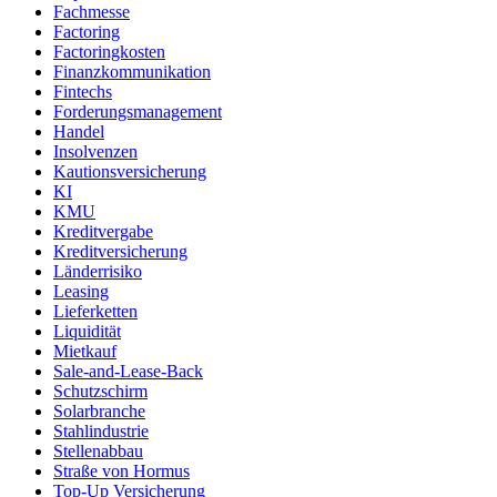
Fachmesse
Factoring
Factoringkosten
Finanzkommunikation
Fintechs
Forderungsmanagement
Handel
Insolvenzen
Kautionsversicherung
KI
KMU
Kreditvergabe
Kreditversicherung
Länderrisiko
Leasing
Lieferketten
Liquidität
Mietkauf
Sale-and-Lease-Back
Schutzschirm
Solarbranche
Stahlindustrie
Stellenabbau
Straße von Hormus
Top-Up Versicherung