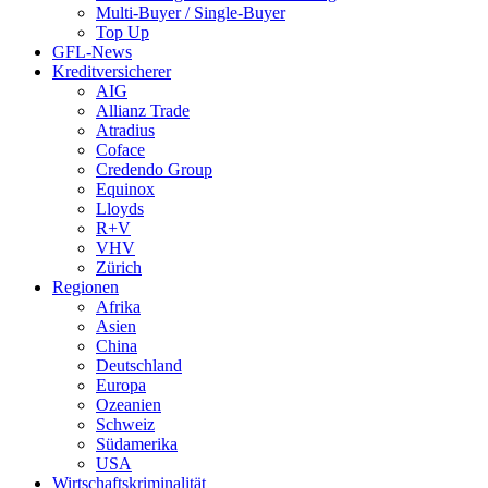
Multi-Buyer / Single-Buyer
Top Up
GFL-News
Kreditversicherer
AIG
Allianz Trade
Atradius
Coface
Credendo Group
Equinox
Lloyds
R+V
VHV
Zürich
Regionen
Afrika
Asien
China
Deutschland
Europa
Ozeanien
Schweiz
Südamerika
USA
Wirtschaftskriminalität