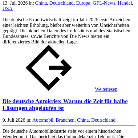
13. Juli 2026
in:
China
,
Deutschland
,
Europa
,
GFL-News
,
Handel
,
USA
Die deutsche Exportwirtschaft zeigt im Jahr 2026 erste Anzeichen
einer leichten Erholung, bleibt aber weiterhin von Unsicherheiten
geprägt. Die aktuellen Daten des ifo Instituts und des Statistischen
Bundesamtes sowie Berichte von Die News bieten ein
differenziertes Bild der aktuellen Lage.
Weiterlesen
Die deutsche Autokrise: Warum die Zeit für halbe
Lösungen abgelaufen ist
9. Juli 2026
in:
Automobil
,
Branchen
,
China
,
Deutschland
Die deutsche Automobilindustrie steht vor einem historischen
Wendepunkt. Das berichtet das Online-Magazin Telepolis. Die