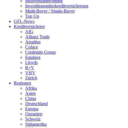
Insolvenzanfechtung
Investitionsgüterkreditversicherung
Multi-Buyer / Single-Buyer
Top Up
GFL-News
Kreditversicherer
AIG
Allianz Trade
Atradius
Coface
Credendo Group
Equinox
Lloyds
R+V
VHV
Zürich
Regionen
Afrika
Asien
China
Deutschland
Europa
Ozeanien
Schweiz
Südamerika