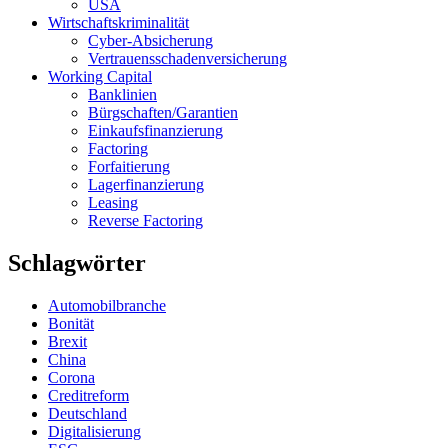
USA
Wirtschaftskriminalität
Cyber-Absicherung
Vertrauensschadenversicherung
Working Capital
Banklinien
Bürgschaften/Garantien
Einkaufsfinanzierung
Factoring
Forfaitierung
Lagerfinanzierung
Leasing
Reverse Factoring
Schlagwörter
Automobilbranche
Bonität
Brexit
China
Corona
Creditreform
Deutschland
Digitalisierung