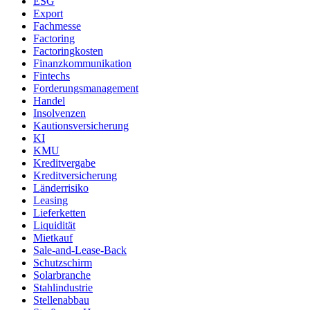
ESG
Export
Fachmesse
Factoring
Factoringkosten
Finanzkommunikation
Fintechs
Forderungsmanagement
Handel
Insolvenzen
Kautionsversicherung
KI
KMU
Kreditvergabe
Kreditversicherung
Länderrisiko
Leasing
Lieferketten
Liquidität
Mietkauf
Sale-and-Lease-Back
Schutzschirm
Solarbranche
Stahlindustrie
Stellenabbau