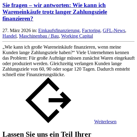
Sie fragen – wir antworten: Wie kann ich
Wareneinkäufe trotz langer Zahlungsziele
finanzieren?
27. März 2026
in:
Einkaufsfinanzierung
,
Factoring
,
GFL-News
,
Handel
,
Maschinenbau / Bau
,
Working Capital
„Wie kann ich große Wareneinkäufe finanzieren, wenn meine
Kunden lange Zahlungsziele haben?“ Viele Unternehmen kennen
das Problem: Für große Aufträge müssen zunächst Waren eingekauft
oder produziert werden. Gleichzeitig verlangen Kunden lange
Zahlungsziele von 60, 90 oder sogar 120 Tagen. Dadurch entsteht
schnell eine Finanzierungslücke.
Weiterlesen
Lassen Sie uns ein Teil Ihrer