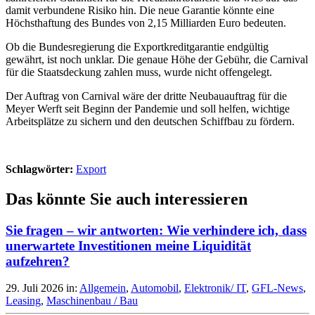
damit verbundene Risiko hin. Die neue Garantie könnte eine
Höchsthaftung des Bundes von 2,15 Milliarden Euro bedeuten.
Ob die Bundesregierung die Exportkreditgarantie endgültig
gewährt, ist noch unklar. Die genaue Höhe der Gebühr, die Carnival
für die Staatsdeckung zahlen muss, wurde nicht offengelegt.
Der Auftrag von Carnival wäre der dritte Neubauauftrag für die
Meyer Werft seit Beginn der Pandemie und soll helfen, wichtige
Arbeitsplätze zu sichern und den deutschen Schiffbau zu fördern.
Schlagwörter:
Export
Das könnte Sie auch interessieren
Sie fragen – wir antworten: Wie verhindere ich, dass
unerwartete Investitionen meine Liquidität
aufzehren?
29. Juli 2026
in:
Allgemein
,
Automobil
,
Elektronik/ IT
,
GFL-News
,
Leasing
,
Maschinenbau / Bau