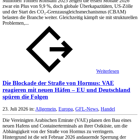
Millionen Tonnen Rohstahl 2025 zeigen die ersten Monate 2026
zwar ein Plus von 9,9 %, doch globale Überkapazitäten, US-Zölle
und der Start des CO₂-Grenzausgleichsmechanismus (CBAM)
belasten die Branche weiter. Gleichzeitig kämpft sie mit strukturellen
Problemen,...
Weiterlesen
Die Blockade der Straße von Hormus: VAE
reagieren mit neuen Häfen – EU und Deutschland
spüren die Folgen
23. Juli 2026
in:
Allgemein
,
Europa
,
GFL-News
,
Handel
Die Vereinigten Arabischen Emirate (VAE) planen den Bau eines
neuen Hafens und Containerterminals an ihrer Ostküste, um die
Abhängigkeit von der Straße von Hormus zu verringern.
Hintergrund ist die seit Februar 2026 andauernde Sperrung der