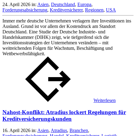
24. April 2026
in:
Asien
,
Deutschland
,
Europa
,
Forderungsabsicherung
,
Kreditversicherer
,
Regionen
,
USA
Immer mehr deutsche Unternehmen verlagern ihre Investitionen ins
Ausland. Grund ist vor allem der Kostendruck am Standort
Deutschland. Eine Studie der Deutsche Industrie- und
Handelskammer (DIHK) zeigt, wie tiefgreifend sich die
Investitionsstrategien der Unternehmen verändern – mit
weitreichenden Folgen für Wachstum, Beschäftigung und
Wettbewerbsfähigkeit.
Weiterlesen
Nahost-Konflikt: Atradius lockert Regelungen für
Kreditversicherungskunden
16. April 2026
in:
Asien
,
Atradius
,
Branchen
,
Forderungsabsicherung
,
Handel
,
Kreditversicherer
,
Logistik
,