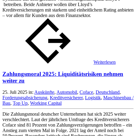
betreiben. Beide Anbieter wollen über Lloyd’s
Kreditversicherungen mit starkem und einheitlichem Rating anbieten
– vor allem für Kunden aus dem Finanzsektor.
Weiterlesen
Zahlungsmoral 2025: Liquiditätsrisiken nehmen
weiter zu
25. Juli 2025
in:
Auskünfte
,
Automobil
,
Coface
,
Deutschland
,
Forderungsabsicherung
,
Kreditversicherer
,
Logistik
,
Maschinenbau /
Bau
,
Top Up
,
Working Capital
Die Zahlungsmoral deutscher Unternehmen hat sich 2025 weiter
verschlechtert. Laut der jährlichen Umfrage des Kreditversicherers
Coface sind 81 Prozent von Zahlungsverzögerungen betroffen – ein
Anstieg zum vierten Mal in Folge. 2021 lag der Anteil noch bei
59 Prozent. Besonders kritisch sind Rechnungen, die länger als