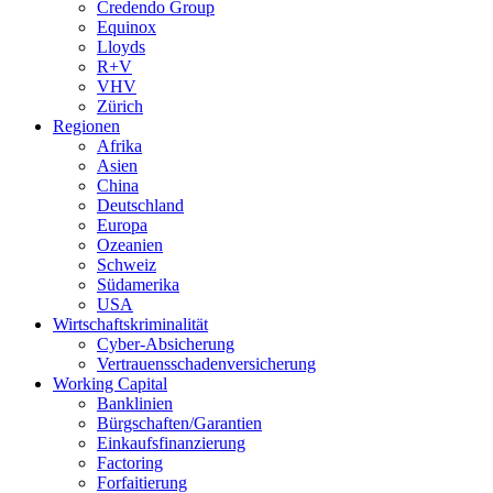
Credendo Group
Equinox
Lloyds
R+V
VHV
Zürich
Regionen
Afrika
Asien
China
Deutschland
Europa
Ozeanien
Schweiz
Südamerika
USA
Wirtschaftskriminalität
Cyber-Absicherung
Vertrauensschadenversicherung
Working Capital
Banklinien
Bürgschaften/Garantien
Einkaufsfinanzierung
Factoring
Forfaitierung