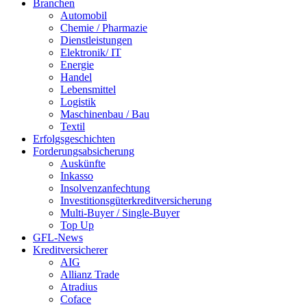
Branchen
Automobil
Chemie / Pharmazie
Dienstleistungen
Elektronik/ IT
Energie
Handel
Lebensmittel
Logistik
Maschinenbau / Bau
Textil
Erfolgsgeschichten
Forderungsabsicherung
Auskünfte
Inkasso
Insolvenzanfechtung
Investitionsgüterkreditversicherung
Multi-Buyer / Single-Buyer
Top Up
GFL-News
Kreditversicherer
AIG
Allianz Trade
Atradius
Coface