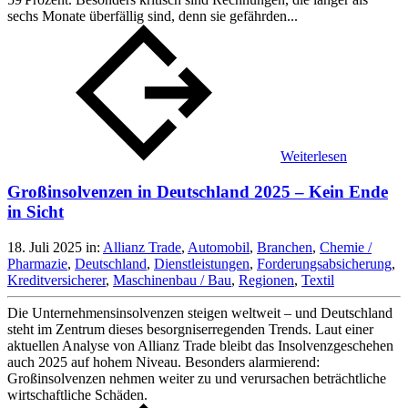
sechs Monate überfällig sind, denn sie gefährden...
Weiterlesen
Großinsolvenzen in Deutschland 2025 – Kein Ende
in Sicht
18. Juli 2025
in:
Allianz Trade
,
Automobil
,
Branchen
,
Chemie /
Pharmazie
,
Deutschland
,
Dienstleistungen
,
Forderungsabsicherung
,
Kreditversicherer
,
Maschinenbau / Bau
,
Regionen
,
Textil
Die Unternehmensinsolvenzen steigen weltweit – und Deutschland
steht im Zentrum dieses besorgniserregenden Trends. Laut einer
aktuellen Analyse von Allianz Trade bleibt das Insolvenzgeschehen
auch 2025 auf hohem Niveau. Besonders alarmierend:
Großinsolvenzen nehmen weiter zu und verursachen beträchtliche
wirtschaftliche Schäden.