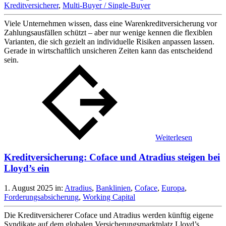
Kreditversicherer
,
Multi-Buyer / Single-Buyer
Viele Unternehmen wissen, dass eine Warenkreditversicherung vor
Zahlungsausfällen schützt – aber nur wenige kennen die flexiblen
Varianten, die sich gezielt an individuelle Risiken anpassen lassen.
Gerade in wirtschaftlich unsicheren Zeiten kann das entscheidend
sein.
Weiterlesen
Kreditversicherung: Coface und Atradius steigen bei
Lloyd’s ein
1. August 2025
in:
Atradius
,
Banklinien
,
Coface
,
Europa
,
Forderungsabsicherung
,
Working Capital
Die Kreditversicherer Coface und Atradius werden künftig eigene
Syndikate auf dem globalen Versicherungsmarktplatz Lloyd’s