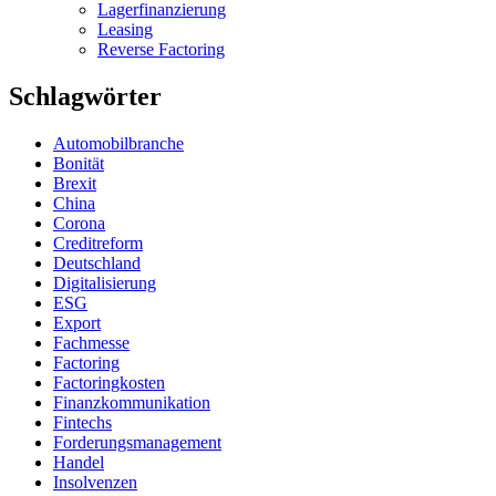
Lagerfinanzierung
Leasing
Reverse Factoring
Schlagwörter
Automobilbranche
Bonität
Brexit
China
Corona
Creditreform
Deutschland
Digitalisierung
ESG
Export
Fachmesse
Factoring
Factoringkosten
Finanzkommunikation
Fintechs
Forderungsmanagement
Handel
Insolvenzen